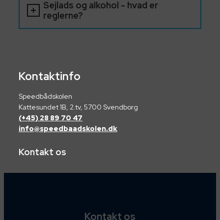
Sejlads og alkohol - hvad er
reglerne?
Kontaktinfo
Speedbådskolen
Kattesundet 1B, 2.tv, 5700 Svendborg
(+45) 28 89 70 47
info@speedbaadskolen.dk
Kontakt os
Kontakt os