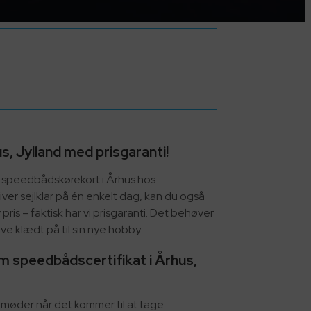
, Jylland med prisgaranti!
et speedbådskørekort i Århus hos
ver sejlklar på én enkelt dag, kan du også
pris – faktisk har vi prisgaranti. Det behøver
live klædt på til sin nye hobby.
m speedbådscertifikat i Århus,
e møder når det kommer til at tage