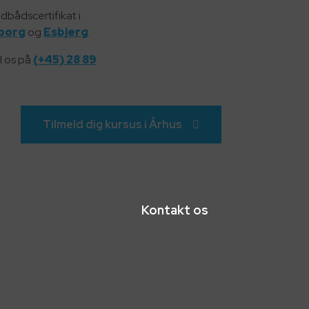
edbådscertifikat i
borg
og
Esbjerg
.
l os på
(+45) 28 89
Tilmeld dig kursus i Århus
Kontakt os