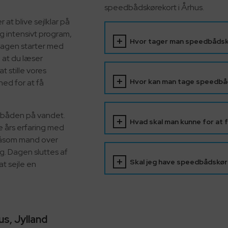
speedbådskørekort i Århus.
 at blive sejlklar på
g intensivt program,
Hvor tager man speedbådskø
. Dagen starter med
 at du læser
 stille vores
Hvor kan man tage speedbå
ed for at få
orbåden på vandet.
Hvad skal man kunne for at
e års erfaring med
 såsom mand over
g. Dagen sluttes af
Skal jeg have speedbådskøre
at sejle en
s, Jylland