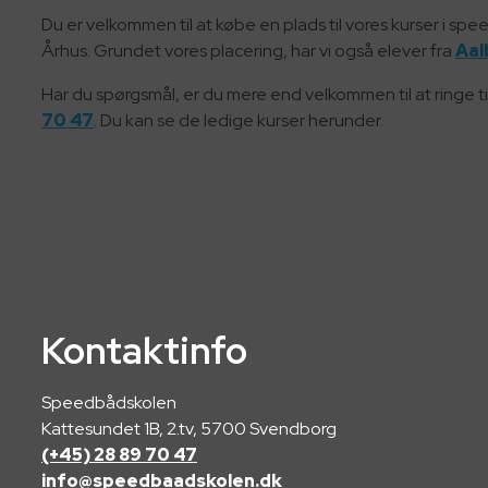
Du er velkommen til at købe en plads til vores kurser i spe
Århus. Grundet vores placering, har vi også elever fra
Aal
Har du spørgsmål, er du mere end velkommen til at ringe ti
70 47
. Du kan se de ledige kurser herunder.
Kontaktinfo
Speedbådskolen
Kattesundet 1B, 2.tv, 5700 Svendborg
(+45) 28 89 70 47
info@speedbaadskolen.dk