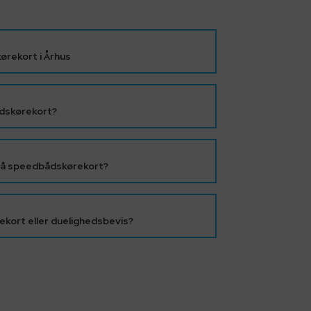
rekort i Århus
dskørekort?
 få speedbådskørekort?
kort eller duelighedsbevis?