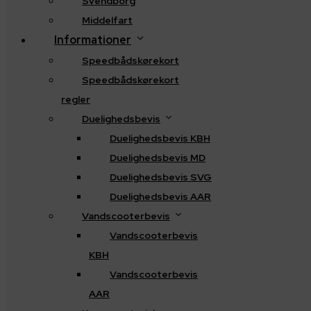
Svendborg
Middelfart
Informationer
Speedbådskørekort
Speedbådskørekort
regler
Duelighedsbevis
Duelighedsbevis KBH
Duelighedsbevis MD
Duelighedsbevis SVG
Duelighedsbevis AAR
Vandscooterbevis
Vandscooterbevis
KBH
Vandscooterbevis
AAR