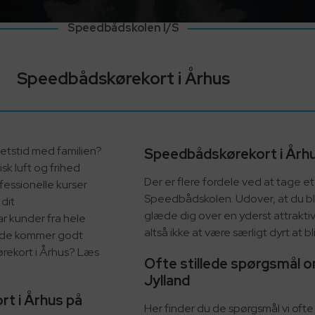
Speedbådskolen I/S
Speedbådskørekort i Århus
itetstid med familien?
Speedbådskørekort i Århus
sk luft og frihed
Der er flere fordele ved at tage 
fessionelle kurser
Speedbådskolen. Udover, at du bli
 dit
glæde dig over en yderst attraktiv 
r kunder fra hele
altså ikke at være særligt dyrt at b
 både kommer godt
ørekort i Århus? Læs
Ofte stillede spørgsmål o
Jylland
rt i Århus på
Her finder du de spørgsmål vi oft