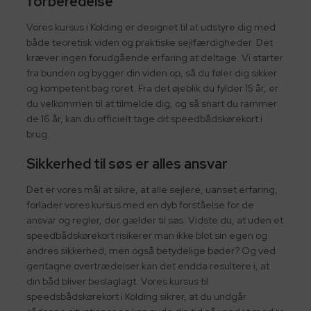
forberedelse
Vores kursus i Kolding er designet til at udstyre dig med
både teoretisk viden og praktiske sejlfærdigheder. Det
kræver ingen forudgående erfaring at deltage. Vi starter
fra bunden og bygger din viden op, så du føler dig sikker
og kompetent bag roret. Fra det øjeblik du fylder 15 år, er
du velkommen til at tilmelde dig, og så snart du rammer
de 16 år, kan du officielt tage dit speedbådskørekort i
brug.
Sikkerhed til søs er alles ansvar
Det er vores mål at sikre, at alle sejlere, uanset erfaring,
forlader vores kursus med en dyb forståelse for de
ansvar og regler, der gælder til søs. Vidste du, at uden et
speedbådskørekort risikerer man ikke blot sin egen og
andres sikkerhed, men også betydelige bøder? Og ved
gentagne overtrædelser kan det endda resultere i, at
din båd bliver beslaglagt. Vores kursus til
speedsbådskørekort i Kolding sikrer, at du undgår