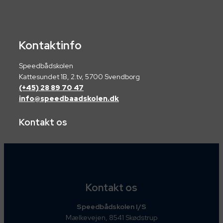
Kontaktinfo
Speedbådskolen
Kattesundet 1B, 2.tv, 5700 Svendborg
(+45) 28 89 70 47
info@speedbaadskolen.dk
Kontakt os
Kontakt os
Speedbådskolen I/S
Mælkevejen, 8541 Skødstrup