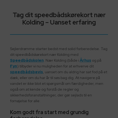
Tag dit speedbådskørekort nær
Kolding – Uanset erfaring
Sejlerdrømme starter bedst med solid forberedelse. Tag
dit speedbådskørekort nær Kolding med
Speedbådskolen
. Nær Kolding (både i
Århus
og på
Fyn
) tilbyder vi nu muligheden for at erhverve dit
speedbådsbevis
, uanset om du aldrig har sat fod på et
dæk, eller om du har år til søs bag dig. At navigere på
vandet er ikke blot et spørgsmål om færdigheder, men
også om at kende og forstå de regler og
sikkerhedsforanstaltninger, der gør sejlads til en
fornøjelse for alle.
Kom godt fra start med grundig