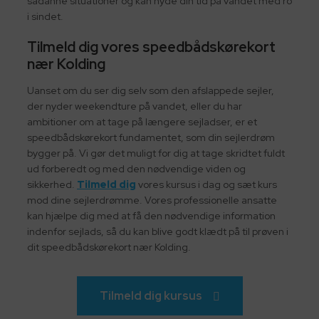
sådanne situationer og kan nyde din tid på vandet med ro
i sindet.
Tilmeld dig vores speedbådskørekort
nær Kolding
Uanset om du ser dig selv som den afslappede sejler,
der nyder weekendture på vandet, eller du har
ambitioner om at tage på længere sejladser, er et
speedbådskørekort fundamentet, som din sejlerdrøm
bygger på. Vi gør det muligt for dig at tage skridtet fuldt
ud forberedt og med den nødvendige viden og
sikkerhed.
Tilmeld dig
vores kursus i dag og sæt kurs
mod dine sejlerdrømme. Vores professionelle ansatte
kan hjælpe dig med at få den nødvendige information
indenfor sejlads, så du kan blive godt klædt på til prøven i
dit speedbådskørekort nær Kolding.
Tilmeld dig kursus